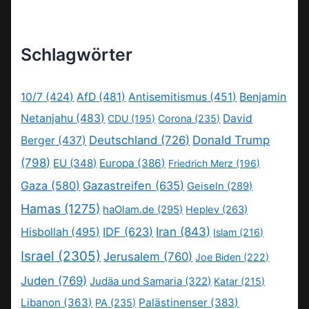
Schlagwörter
10/7
(424)
AfD
(481)
Antisemitismus
(451)
Benjamin
Netanjahu
(483)
David
CDU
(195)
Corona
(235)
Deutschland
(726)
Donald Trump
Berger
(437)
(798)
EU
(348)
Europa
(386)
Friedrich Merz
(196)
Gaza
(580)
Gazastreifen
(635)
Geiseln
(289)
Hamas
(1275)
haOlam.de
(295)
Heplev
(263)
IDF
(623)
Iran
(843)
Hisbollah
(495)
Islam
(216)
Israel
(2305)
Jerusalem
(760)
Joe Biden
(222)
Juden
(769)
Judäa und Samaria
(322)
Katar
(215)
Libanon
(363)
Palästinenser
(383)
PA
(235)