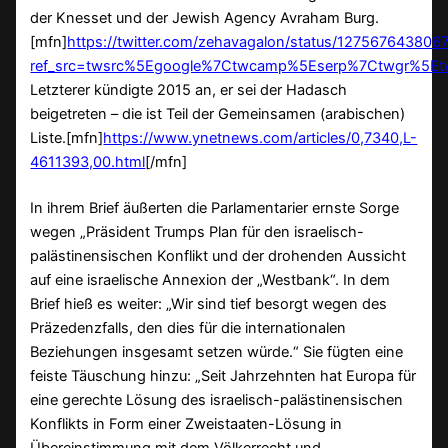
der Knesset und der Jewish Agency Avraham Burg.
[mfn]
https://twitter.com/zehavagalon/status/12756764380
ref_src=twsrc%5Egoogle%7Ctwcamp%5Eserp%7Ctwgr%5Et
Letzterer kündigte 2015 an, er sei der Hadasch
beigetreten – die ist Teil der Gemeinsamen (arabischen)
Liste.[mfn]
https://www.ynetnews.com/articles/0,7340,L-
4611393,00.html
[/mfn]
In ihrem Brief äußerten die Parlamentarier ernste Sorge
wegen „Präsident Trumps Plan für den israelisch-
palästinensischen Konflikt und der drohenden Aussicht
auf eine israelische Annexion der „Westbank“. In dem
Brief hieß es weiter: „Wir sind tief besorgt wegen des
Präzedenzfalls, den dies für die internationalen
Beziehungen insgesamt setzen würde.“ Sie fügten eine
feiste Täuschung hinzu: „Seit Jahrzehnten hat Europa für
eine gerechte Lösung des israelisch-palästinensischen
Konflikts in Form einer Zweistaaten-Lösung in
Übereinstimmung mit dem Völkerrecht und