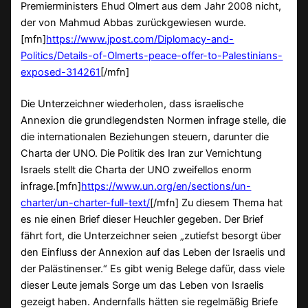
Premierministers Ehud Olmert aus dem Jahr 2008 nicht,
der von Mahmud Abbas zurückgewiesen wurde.
[mfn]
https://www.jpost.com/Diplomacy-and-
Politics/Details-of-Olmerts-peace-offer-to-Palestinians-
exposed-314261
[/mfn]
Die Unterzeichner wiederholen, dass israelische
Annexion die grundlegendsten Normen infrage stelle, die
die internationalen Beziehungen steuern, darunter die
Charta der UNO. Die Politik des Iran zur Vernichtung
Israels stellt die Charta der UNO zweifellos enorm
infrage.[mfn]
https://www.un.org/en/sections/un-
charter/un-charter-full-text/
[/mfn] Zu diesem Thema hat
es nie einen Brief dieser Heuchler gegeben. Der Brief
fährt fort, die Unterzeichner seien „zutiefst besorgt über
den Einfluss der Annexion auf das Leben der Israelis und
der Palästinenser.“ Es gibt wenig Belege dafür, dass viele
dieser Leute jemals Sorge um das Leben von Israelis
gezeigt haben. Andernfalls hätten sie regelmäßig Briefe