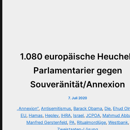
1.080 europäische Heuche
Parlamentarier gegen
Souveränität/Annexion
7. Juli 2020
„Annexion“
,
Antisemitismus
,
Barack Obama
,
Die
,
Ehud Ol
EU
,
Hamas
,
Heplev
,
IHRA
,
Israel
,
JCPOA
,
Mahmud Abb
Manfred Gerstenfeld
,
PA
,
Ritualmordlüge
,
Westbank
,
Zweistaaten-Lösung