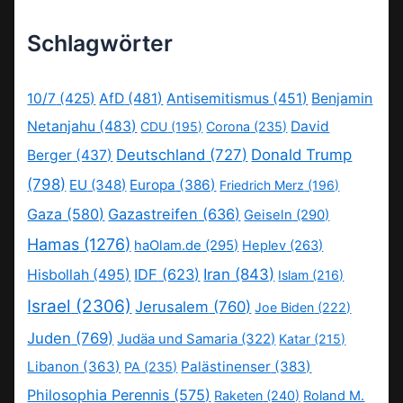
Schlagwörter
10/7
(425)
AfD
(481)
Antisemitismus
(451)
Benjamin
Netanjahu
(483)
David
CDU
(195)
Corona
(235)
Deutschland
(727)
Donald Trump
Berger
(437)
(798)
EU
(348)
Europa
(386)
Friedrich Merz
(196)
Gaza
(580)
Gazastreifen
(636)
Geiseln
(290)
Hamas
(1276)
haOlam.de
(295)
Heplev
(263)
IDF
(623)
Iran
(843)
Hisbollah
(495)
Islam
(216)
Israel
(2306)
Jerusalem
(760)
Joe Biden
(222)
Juden
(769)
Judäa und Samaria
(322)
Katar
(215)
Libanon
(363)
Palästinenser
(383)
PA
(235)
Philosophia Perennis
(575)
Raketen
(240)
Roland M.