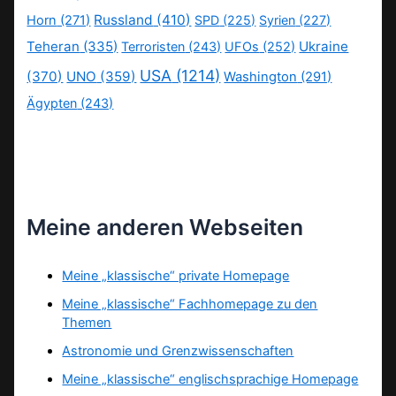
Russland
(410)
Horn
(271)
SPD
(225)
Syrien
(227)
Teheran
(335)
Ukraine
Terroristen
(243)
UFOs
(252)
USA
(1214)
(370)
UNO
(359)
Washington
(291)
Ägypten
(243)
Meine anderen Webseiten
Meine „klassische“ private Homepage
Meine „klassische“ Fachhomepage zu den
Themen
Astronomie und Grenzwissenschaften
Meine „klassische“ englischsprachige Homepage