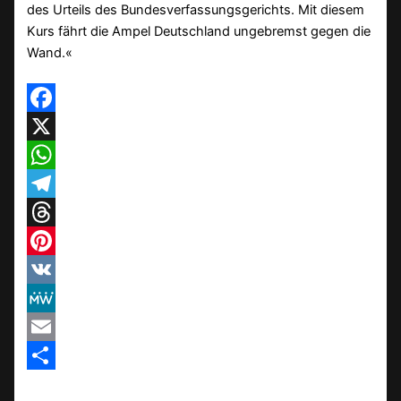
des Urteils des Bundesverfassungsgerichts. Mit diesem
Kurs fährt die Ampel Deutschland ungebremst gegen die
Wand.«
Facebook
X
WhatsApp
Telegram
Threads
Pinterest
VK
MeWe
Email
Teilen