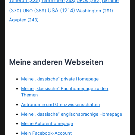
Teheran
(335)
Ukraine
Terroristen
(243)
UFOs
(252)
USA
(1214)
(370)
UNO
(359)
Washington
(291)
Ägypten
(243)
Meine anderen Webseiten
Meine „klassische“ private Homepage
Meine „klassische“ Fachhomepage zu den
Themen
Astronomie und Grenzwissenschaften
Meine „klassische“ englischsprachige Homepage
Meine Autorenhomepage
Mein Facebook-Account