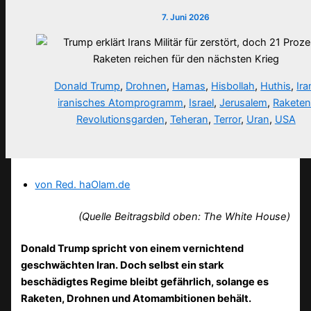
7. Juni 2026
Donald Trump
,
Drohnen
,
Hamas
,
Hisbollah
,
Huthis
,
Ira
iranisches Atomprogramm
,
Israel
,
Jerusalem
,
Rakete
Revolutionsgarden
,
Teheran
,
Terror
,
Uran
,
USA
von Red. haOlam.de
(Quelle Beitragsbild oben: The White House)
Donald Trump spricht von einem vernichtend
geschwächten Iran. Doch selbst ein stark
beschädigtes Regime bleibt gefährlich, solange es
Raketen, Drohnen und Atomambitionen behält.