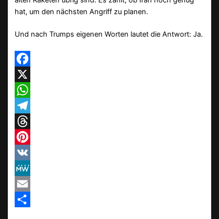
alten Raketen übrig sind. Es zählt, ob Iran noch genug
hat, um den nächsten Angriff zu planen.
Und nach Trumps eigenen Worten lautet die Antwort: Ja.
Facebook
X
WhatsApp
Telegram
Threads
Pinterest
VK
MeWe
Email
Teilen