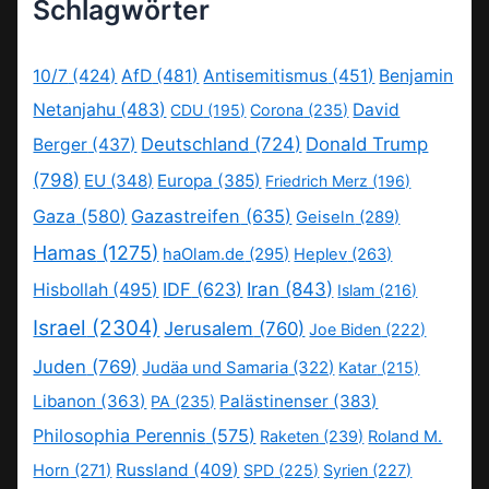
Schlagwörter
10/7
(424)
AfD
(481)
Antisemitismus
(451)
Benjamin
Netanjahu
(483)
David
CDU
(195)
Corona
(235)
Deutschland
(724)
Donald Trump
Berger
(437)
(798)
EU
(348)
Europa
(385)
Friedrich Merz
(196)
Gaza
(580)
Gazastreifen
(635)
Geiseln
(289)
Hamas
(1275)
haOlam.de
(295)
Heplev
(263)
IDF
(623)
Iran
(843)
Hisbollah
(495)
Islam
(216)
Israel
(2304)
Jerusalem
(760)
Joe Biden
(222)
Juden
(769)
Judäa und Samaria
(322)
Katar
(215)
Libanon
(363)
Palästinenser
(383)
PA
(235)
Philosophia Perennis
(575)
Raketen
(239)
Roland M.
Russland
(409)
Horn
(271)
SPD
(225)
Syrien
(227)