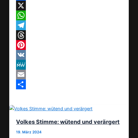
Facebook
X
WhatsApp
Telegram
Threads
Pinterest
VK
MeWe
Email
Teilen
Volkes Stimme: wütend und verärgert
19. März 2024