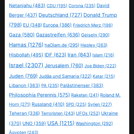
Netanjahu
(483)
David
CDU
(195)
Corona
(235)
Deutschland
(727)
Donald Trump
Berger
(437)
(798)
EU
(348)
Europa
(386)
Friedrich Merz
(196)
Gaza
(580)
Gazastreifen
(636)
Geiseln
(290)
Hamas
(1276)
haOlam.de
(295)
Heplev
(263)
IDF
(623)
Iran
(843)
Hisbollah
(495)
Islam
(216)
Israel
(2307)
Jerusalem
(760)
Joe Biden
(222)
Juden
(769)
Judäa und Samaria
(322)
Katar
(215)
Libanon
(363)
Palästinenser
(383)
PA
(235)
Philosophia Perennis
(575)
Raketen
(241)
Roland M.
Russland
(410)
Horn
(271)
SPD
(225)
Syrien
(227)
Teheran
(336)
Ukraine
Terroristen
(243)
UFOs
(252)
USA
(1215)
(370)
UNO
(359)
Washington
(292)
Ägypten
(243)