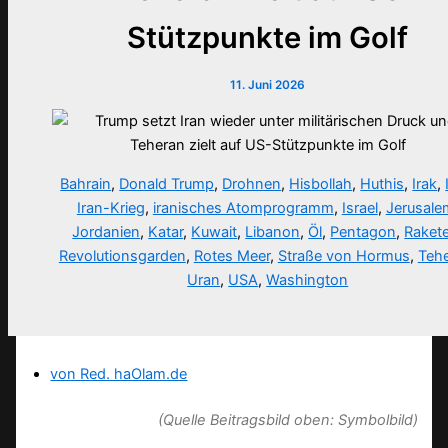
Stützpunkte im Golf
11. Juni 2026
Bahrain
,
Donald Trump
,
Drohnen
,
Hisbollah
,
Huthis
,
Irak
,
Iran-Krieg
,
iranisches Atomprogramm
,
Israel
,
Jerusale
Jordanien
,
Katar
,
Kuwait
,
Libanon
,
Öl
,
Pentagon
,
Raket
Revolutionsgarden
,
Rotes Meer
,
Straße von Hormus
,
Teh
Uran
,
USA
,
Washington
von Red. haOlam.de
(Quelle Beitragsbild oben: Symbolbild)