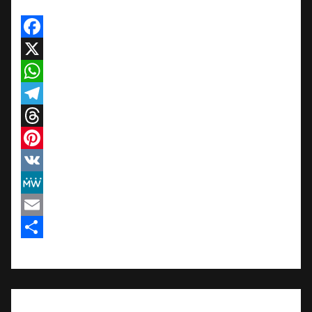
Facebook
X
WhatsApp
Telegram
Threads
Pinterest
VK
MeWe
Email
Teilen