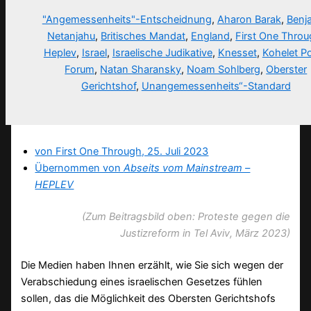
"Angemessenheits"-Entscheidnung
,
Aharon Barak
,
Benj
Netanjahu
,
Britisches Mandat
,
England
,
First One Thro
Heplev
,
Israel
,
Israelische Judikative
,
Knesset
,
Kohelet Po
Forum
,
Natan Sharansky
,
Noam Sohlberg
,
Oberster
Gerichtshof
,
Unangemessenheits“-Standard
von First One Through, 25. Juli 2023
Übernommen von
Abseits vom Mainstream –
HEPLEV
(Zum Beitragsbild oben: Proteste gegen die
Justizreform in Tel Aviv, März 2023)
Die Medien haben Ihnen erzählt, wie Sie sich wegen der
Verabschiedung eines israelischen Gesetzes fühlen
sollen, das die Möglichkeit des Obersten Gerichtshofs