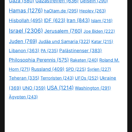
Gaza
(580)
Gazastreifen
(636)
Geiseln
(290)
Hamas
(1276)
haOlam.de
(295)
Heplev
(263)
IDF
(623)
Iran
(843)
Hisbollah
(495)
Islam
(216)
Israel
(2306)
Jerusalem
(760)
Joe Biden
(222)
Juden
(769)
Judäa und Samaria
(322)
Katar
(215)
Libanon
(363)
Palästinenser
(383)
PA
(235)
Philosophia Perennis
(575)
Raketen
(240)
Roland M.
Russland
(409)
Horn
(271)
SPD
(225)
Syrien
(227)
Teheran
(335)
Ukraine
Terroristen
(243)
UFOs
(252)
USA
(1214)
(369)
UNO
(359)
Washington
(291)
Ägypten
(243)