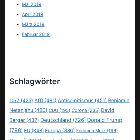
Mai 2019
April 2019
März 2019
Februar 2019
Schlagwörter
10/7
(425)
AfD
(481)
Antisemitismus
(451)
Benjamin
Netanjahu
(483)
David
CDU
(195)
Corona
(235)
Deutschland
(726)
Donald Trump
Berger
(437)
(798)
EU
(348)
Europa
(386)
Friedrich Merz
(196)