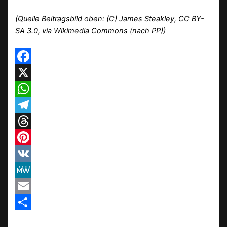
(Quelle Beitragsbild oben: (C) James Steakley, CC BY-
SA 3.0, via Wikimedia Commons (nach PP))
Facebook
X
WhatsApp
Telegram
Threads
Pinterest
VK
MeWe
Email
Teilen