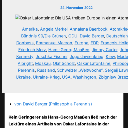
24. November 2022
Amerika
,
Angela Merkel
,
Annalena Baerbock
,
Atomkrie
Bündnis 90/Die Grünen
,
CDU
,
David Berger
,
Deutschla
Donbass
,
Emmanuel Macron
,
Europa
,
FDP
,
François Holl
Friedrich Merz
,
Hans-Georg Maaßen
,
Jimmy Carter
,
Joh
Kennedy
,
Joschka Fischer
,
Jugoslawienkrieg
,
Kiew
,
Made
Albright
,
Moskau
,
Olaf Scholz
,
Oskar Lafontaine
,
Philoso
Perennis
,
Russland
,
Schweizer „Weltwoche“
,
Sergeij Law
Ukraine
,
Ukraine-Krieg
,
USA
,
Washington
,
Zbigniew Brzez
von David Berger (Philosophia Perennis)
Kein Geringerer als Hans-Georg Maaßen ließ nach der
Lektüre eines Artikels von Oskar Lafontaine in der