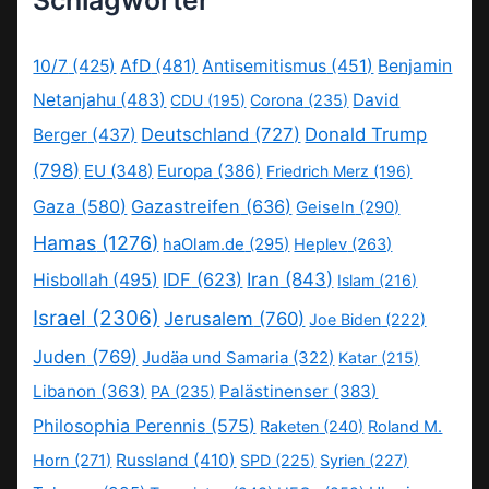
10/7
(425)
AfD
(481)
Antisemitismus
(451)
Benjamin
Netanjahu
(483)
David
CDU
(195)
Corona
(235)
Deutschland
(727)
Donald Trump
Berger
(437)
(798)
EU
(348)
Europa
(386)
Friedrich Merz
(196)
Gaza
(580)
Gazastreifen
(636)
Geiseln
(290)
Hamas
(1276)
haOlam.de
(295)
Heplev
(263)
IDF
(623)
Iran
(843)
Hisbollah
(495)
Islam
(216)
Israel
(2306)
Jerusalem
(760)
Joe Biden
(222)
Juden
(769)
Judäa und Samaria
(322)
Katar
(215)
Libanon
(363)
Palästinenser
(383)
PA
(235)
Philosophia Perennis
(575)
Raketen
(240)
Roland M.
Russland
(410)
Horn
(271)
SPD
(225)
Syrien
(227)