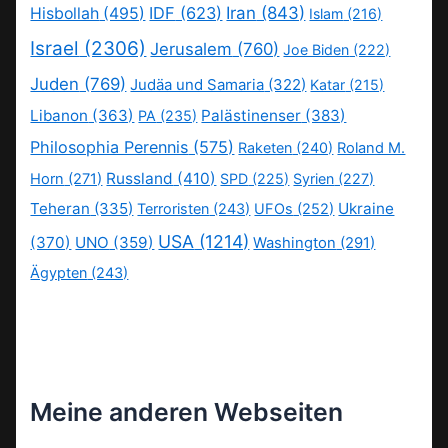
IDF
(623)
Iran
(843)
Hisbollah
(495)
Islam
(216)
Israel
(2306)
Jerusalem
(760)
Joe Biden
(222)
Juden
(769)
Judäa und Samaria
(322)
Katar
(215)
Libanon
(363)
Palästinenser
(383)
PA
(235)
Philosophia Perennis
(575)
Raketen
(240)
Roland M.
Russland
(410)
Horn
(271)
SPD
(225)
Syrien
(227)
Teheran
(335)
Ukraine
Terroristen
(243)
UFOs
(252)
USA
(1214)
(370)
UNO
(359)
Washington
(291)
Ägypten
(243)
Meine anderen Webseiten