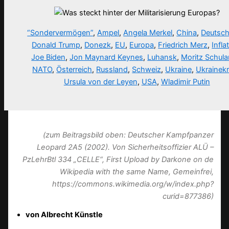
“Sondervermögen”
,
Ampel
,
Angela Merkel
,
China
,
Deutsch
Donald Trump
,
Donezk
,
EU
,
Europa
,
Friedrich Merz
,
Infla
Joe Biden
,
Jon Maynard Keynes
,
Luhansk
,
Moritz Schula
NATO
,
Österreich
,
Russland
,
Schweiz
,
Ukraine
,
Ukrainekr
Ursula von der Leyen
,
USA
,
Wladimir Putin
(zum Beitragsbild oben: Deutscher Kampfpanzer
Leopard 2A5 (2002). Von Sicherheitsoffizier ALÜ –
PzLehrBtl 334 „CELLE“, First Upload by Darkone on de
Wikipedia with the same Name, Gemeinfrei,
https://commons.wikimedia.org/w/index.php?
curid=877386)
von Albrecht Künstle