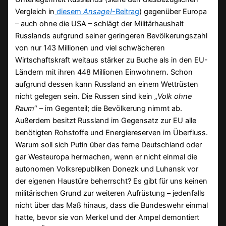
Vergleich in
diesem
Ansage!
-Beitrag
) gegenüber Europa
– auch ohne die USA – schlägt der Militärhaushalt
Russlands aufgrund seiner geringeren Bevölkerungszahl
von nur 143 Millionen und viel schwächeren
Wirtschaftskraft weitaus stärker zu Buche als in den EU-
Ländern mit ihren 448 Millionen Einwohnern. Schon
aufgrund dessen kann Russland an einem Wettrüsten
nicht gelegen sein. Die Russen sind kein „
Volk ohne
Raum
“ – im Gegenteil; die Bevölkerung nimmt ab.
Außerdem besitzt Russland im Gegensatz zur EU alle
benötigten Rohstoffe und Energiereserven im Überfluss.
Warum soll sich Putin über das ferne Deutschland oder
gar Westeuropa hermachen, wenn er nicht einmal die
autonomen Volksrepubliken Donezk und Luhansk vor
der eigenen Haustüre beherrscht? Es gibt für uns keinen
militärischen Grund zur weiteren Aufrüstung – jedenfalls
nicht über das Maß hinaus, dass die Bundeswehr einmal
hatte, bevor sie von Merkel und der Ampel demontiert