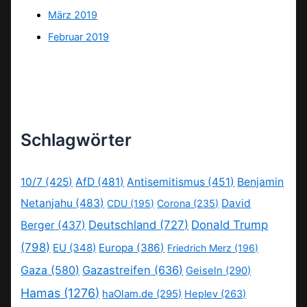
März 2019
Februar 2019
Schlagwörter
10/7
(425)
AfD
(481)
Antisemitismus
(451)
Benjamin
Netanjahu
(483)
David
CDU
(195)
Corona
(235)
Deutschland
(727)
Donald Trump
Berger
(437)
(798)
EU
(348)
Europa
(386)
Friedrich Merz
(196)
Gaza
(580)
Gazastreifen
(636)
Geiseln
(290)
Hamas
(1276)
haOlam.de
(295)
Heplev
(263)