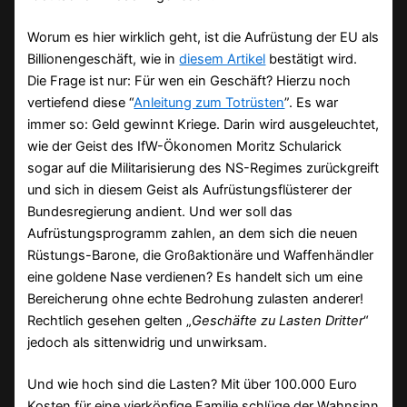
Worum es hier wirklich geht, ist die Aufrüstung der EU als
Billionengeschäft, wie in
diesem Artikel
bestätigt wird.
Die Frage ist nur: Für wen ein Geschäft? Hierzu noch
vertiefend diese “
Anleitung zum Totrüsten
”. Es war
immer so: Geld gewinnt Kriege. Darin wird ausgeleuchtet,
wie der Geist des IfW-Ökonomen Moritz Schularick
sogar auf die Militarisierung des NS-Regimes zurückgreift
und sich in diesem Geist als Aufrüstungsflüsterer der
Bundesregierung andient. Und wer soll das
Aufrüstungsprogramm zahlen, an dem sich die neuen
Rüstungs-Barone, die Großaktionäre und Waffenhändler
eine goldene Nase verdienen? Es handelt sich um eine
Bereicherung ohne echte Bedrohung zulasten anderer!
Rechtlich gesehen gelten „
Geschäfte zu Lasten Dritter
“
jedoch als sittenwidrig und unwirksam.
Und wie hoch sind die Lasten? Mit über 100.000 Euro
Kosten für eine vierköpfige Familie schlüge der Wahnsinn