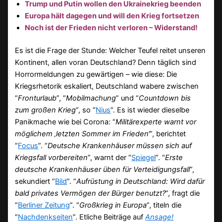
Trump und Putin wollen den Ukrainekrieg beenden
Europa hält dagegen und will den Krieg fortsetzen
Noch ist der Frieden nicht verloren – Widerstand!
Es ist die Frage der Stunde: Welcher Teufel reitet unseren
Kontinent, allen voran Deutschland? Denn täglich sind
Horrormeldungen zu gewärtigen – wie diese: Die
Kriegsrhetorik eskaliert, Deutschland wabere zwischen
“
Fronturlaub
”, “
Mobilmachung
” und “
Countdown bis
zum großen Krieg
“, so “
Nius
”. Es ist wieder dieselbe
Panikmache wie bei Corona: “
Militärexperte warnt vor
möglichem ‚letzten Sommer im Frieden‘
”, berichtet
“
Focus
”. “
Deutsche Krankenhäuser müssen sich auf
Kriegsfall vorbereiten
”, warnt der “
Spiegel
”. “
Erste
deutsche Krankenhäuser üben für Verteidigungsfall
”,
sekundiert “
Bild
”. “
Aufrüstung in Deutschland: Wird dafür
bald privates Vermögen der Bürger benutzt?
”, fragt die
“
Berliner Zeitung
”. “
Großkrieg in Europa
”, titeln die
“
Nachdenkseiten
”. Etliche Beiträge auf
Ansage!