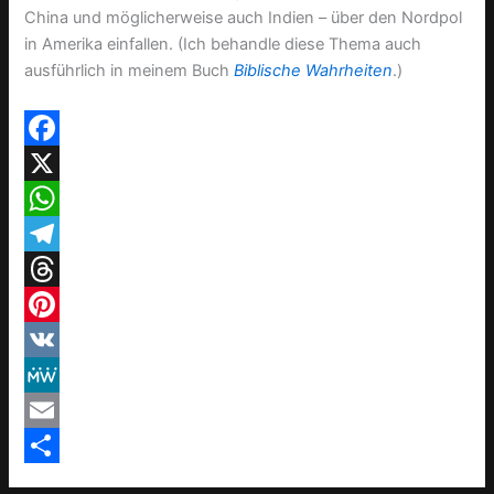
China und möglicherweise auch Indien – über den Nordpol
in Amerika einfallen. (Ich behandle diese Thema auch
ausführlich in meinem Buch
Biblische Wahrheiten
.)
F
a
X
c
W
e
h
T
b
a
e
T
o
t
l
h
P
o
s
e
r
i
V
k
A
g
e
n
K
M
p
r
a
t
e
E
p
a
d
e
W
m
T