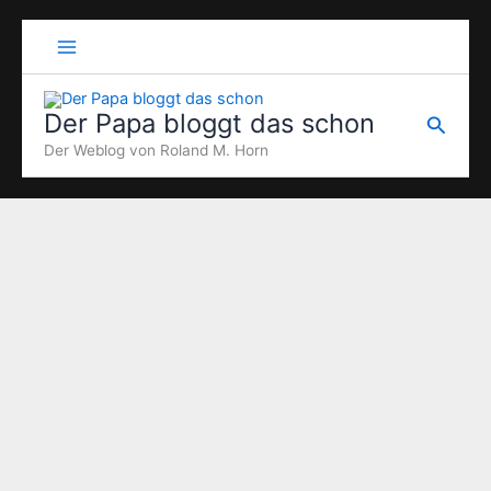
Zum
Inhalt
springen
Der Papa bloggt das schon
Suche
Der Weblog von Roland M. Horn