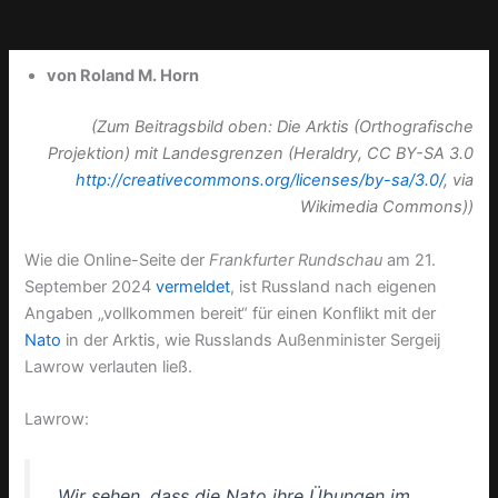
von Roland M. Horn
(Zum Beitragsbild oben: Die Arktis (Orthografische
Projektion) mit Landesgrenzen (Heraldry, CC BY-SA 3.0
http://creativecommons.org/licenses/by-sa/3.0/
, via
Wikimedia Commons))
Wie die Online-Seite der
Frankfurter Rundschau
am 21.
September 2024
vermeldet
, ist Russland nach eigenen
Angaben „vollkommen bereit“ für einen Konflikt mit der
Nato
in der Arktis, wie Russlands Außenminister Sergeij
Lawrow verlauten ließ.
Lawrow:
„Wir sehen, dass die Nato ihre Übungen im